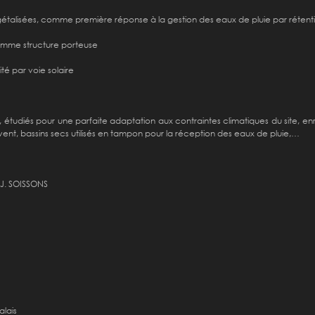
, végétalisées, comme première réponse à la gestion des eaux de pluie par rétent
omme structure porteuse
té par voie solaire
tudiés pour une parfaite adaptation aux contraintes climatiques du site, en
e-vent, bassins secs utilisés en tampon pour la réception des eaux de pluie,…
 J. SOISSONS
alais