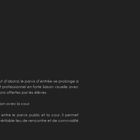
out d’abord, le parvis d’entrée se prolonge à
professionnel en forte liaison visuelle avec
ons offertes par les élèves.
tion avec la cour.
 entre le parvis public et la cour. Il permet
éritable lieu de rencontre et de convivialité