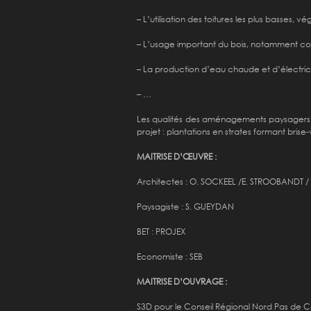
– L’utilisation des toitures les plus basses
– L’usage important du bois, notamment c
– La production d’eau chaude et d’électrici
– …
Les qualités des aménagements paysagers, é
projet : plantations en strates formant bris
MAITRISE D’ŒUVRE :
Architectes : O. SOCKEEL /E. STROOBANDT /
Paysagiste : S. GUEYDAN
BET : PROJEX
Economiste : SEB
MAITRISE D’OUVRAGE :
S3D pour le Conseil Régional Nord Pas de C