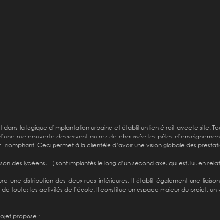
 dans la logique d’implantation urbaine et établit un lien étroit avec le site. T
e d’une rue couverte desservant au rez-de-chaussée les pôles d’enseignement 
r Triomphant. Ceci permet à la clientèle d’avoir une vision globale des prestati
son des lycéens,…) sont implantés le long d’un second axe, qui est, lui, en rela
ure une distribution des deux rues intérieures. Il établit également une liaison
de toutes les activités de l’école. Il constitue un espace majeur du projet, un v
ojet propose :