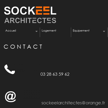
Accueil
Logement
Equipement
C O N T A C T
03 28 63 59 62
sockeelarchitectes@orange.fr