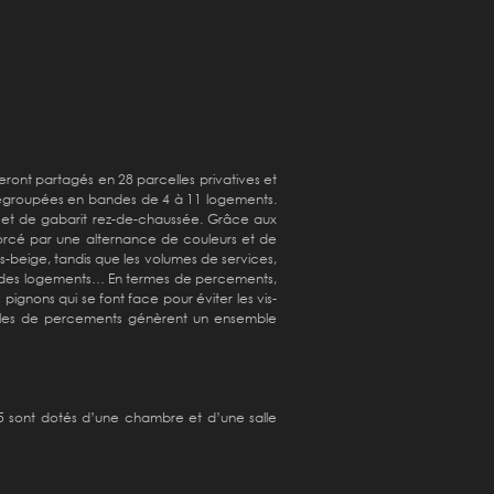
 seront partagés en 28 parcelles privatives et
ont regroupées en bandes de 4 à 11 logements.
 et de gabarit rez-de-chaussée. Grâce aux
nforcé par une alternance de couleurs et de
s-beige, tandis que les volumes de services,
e des logements… En termes de percements,
gnons qui se font face pour éviter les vis-
modèles de percements génèrent un ensemble
T5 sont dotés d’une chambre et d’une salle