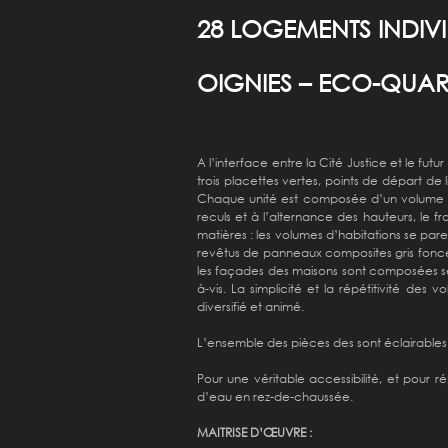
28 LOGEMENTS INDIV
OIGNIES –
ECO-QUARTI
A l’interface entre la Cité Justice et le fut
trois placettes vertes, points de départ de 
Chaque unité est composée d’un volume d’
reculs et à l’alternance des hauteurs, le 
matières : les volumes d’habitations se par
revêtus de panneaux composites gris fonc
les façades des maisons sont composées sel
à-vis. La simplicité et la répétitivité d
diversifié et animé.
L’ensemble des pièces des sont éclairables n
Pour une véritable accessibilité, et pour
d’eau en rez-de-chaussée.
MAITRISE D’ŒUVRE :