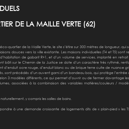
IDUELS
ER DE LA MAILLE VERTE (62)
ur éco-quartier de la Maille Verte, le site s’étire sur 300 mètres de longueur, qui
liaisons douces vers la ville existante. Les maisons individuelles (T4 et T5) s
habitation de gabarit R+1, et d’un volume de services, implanté en retrait
front bâti sur le Chemin de la Justice se dote d’un caractère très rythmé, re
ent d’enduit ocre rouge, d’enduit blanc ou de brique terre cuite de nuance gri
és, sont précédés d’un auvent garni d’un bandeau bois, qui protège l’entré
on 3 modèles différents, ce qui permet d’ouvrir ou de fermer davantage les pi
es volumes, associées à la combinaison des variables matières/couleurs / 
aturellement, y compris les salles de bains.
 répondre à une demande croissante de logements dits de « plain-pied » les 